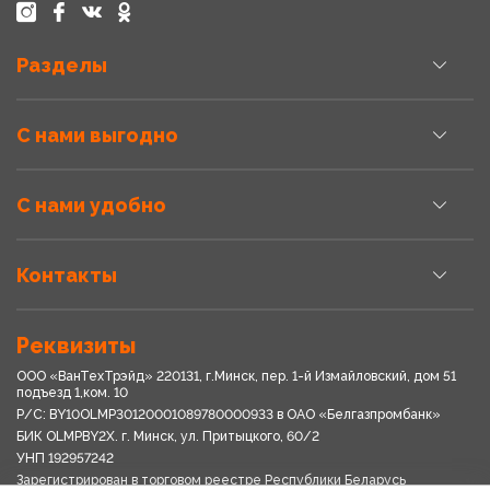
Разделы
С нами выгодно
С нами удобно
Контакты
Реквизиты
ООО «ВанТехТрэйд» 220131, г.Минск, пер. 1-й Измайловский, дом 51
подъезд 1,ком. 10
Р/С: BY10OLMP30120001089780000933 в OАО «Белгазпромбанк»
БИК OLMPBY2X. г. Минск, ул. Притыцкого, 60/2
УНП 192957242
Зарегистрирован в торговом реестре Республики Беларусь