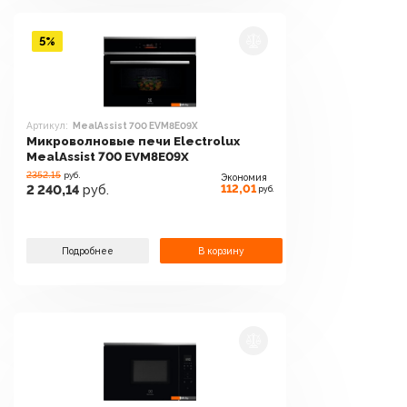
5%
Артикул:
MealAssist 700 EVM8E09X
Микроволновые печи Electrolux
MealAssist 700 EVM8E09X
2352.15
руб.
Экономия
112,01
2 240,14
руб.
руб.
Подробнее
В корзину