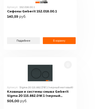
Артикул:
152.018.00.1
Сифоны Geberit 152.018.00.1
140,59
руб.
Подробнее
В корзину
Артикул:
Sigma 20 115.882.DW.1 (черный матовый)
Клавиши и системы смыва Geberit
Sigma 20 115.882.DW.1 (черный
матовый)
505,00
руб.