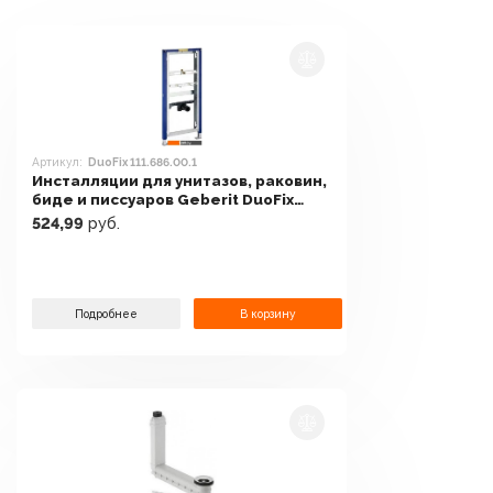
Артикул:
DuoFix 111.686.00.1
Инсталляции для унитазов, раковин,
биде и писсуаров Geberit DuoFix
111.686.00.1
524,99
руб.
Подробнее
В корзину