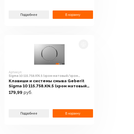
Подробнее
В корзину
Артикул:
Sigma 10 115.758.KN.5 (хром матовый/хром
глянцевый)
Клавиши и системы смыва Geberit
Sigma 10 115.758.KN.5 (хром матовый/
хром глянцевый)
179,99
руб.
Подробнее
В корзину