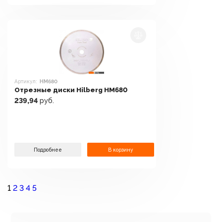
Артикул:
HM680
Отрезные диски Hilberg HM680
239,94
руб.
Подробнее
В корзину
1
2
3
4
5