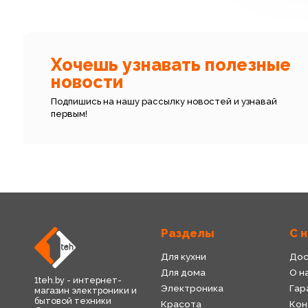
Хочешь узнавать полезные
новости
Подпишись на нашу рассылку новостей и узнавай
первым!
Разделы
С 
Для кухни
Дос
Для дома
О н
1teh.by - интернет-
Электроника
Гар
магазин электроники и
бытовой техники
Красота
Кон