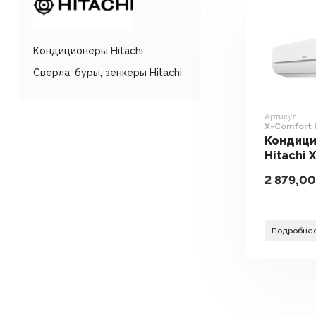
Кондиционеры Hitachi
Сверла, буры, зенкеры Hitachi
Артикул:
X-Comfort 
35WEF
Кондиц
Hitachi 
RAK-35R
2 879,0
35WEF
Подробне