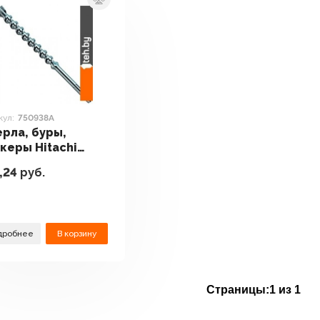
кул:
750938A
рла, буры,
керы Hitachi
0938A
,24
руб.
дробнее
В корзину
Страницы:
1 из 1