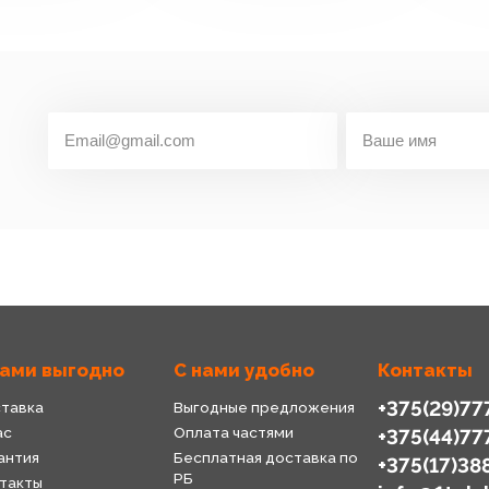
нами выгодно
С нами удобно
Контакты
+375(29)77
тавка
Выгодные предложения
ас
Оплата частями
+375(44)77
антия
Бесплатная доставка по
+375(17)38
РБ
такты