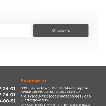
Отправить
Реквизиты
7-24-01
ООО «ВанТехТрэйд» 220131, г.Минск, пер. 1-й
Измайловский, дом 51 подъезд 1,ком. 10
7-24-01
Р/С: BY10OLMP30120001089780000933 в OАО
8-00-51
«Белгазпромбанк»
БИК OLMPBY2X. г. Минск, ул. Притыцкого, 60/2