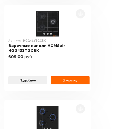
Артикул:
HGG433TGCBK
Варочные панели HOMSair
HGG433TGCBK
609,00
руб.
Подробнее
В корзину