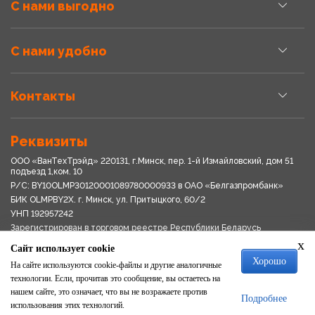
С нами выгодно
С нами удобно
Контакты
Реквизиты
ООО «ВанТехТрэйд» 220131, г.Минск, пер. 1-й Измайловский, дом 51
подъезд 1,ком. 10
Р/С: BY10OLMP30120001089780000933 в OАО «Белгазпромбанк»
БИК OLMPBY2X. г. Минск, ул. Притыцкого, 60/2
УНП 192957242
Зарегистрирован в торговом реестре Республики Беларусь
03.04.2018
x
Сайт использует cookie
Свидетельство о регистрации № 192957242выдано 18.08.2017
Хорошо
Мингориспоплком
На сайте используются cookie-файлы и другие аналогичные
Политика обработки персональных данных
технологии. Если, прочитав это сообщение, вы остаетесь на
Положение о системе видеонаблюдения
нашем сайте, это означает, что вы не возражаете против
Подробнее
Политика в отношении обработки файлов cookie
использования этих технологий.