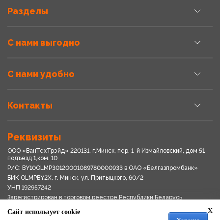
Разделы
С нами выгодно
С нами удобно
Контакты
Реквизиты
ООО «ВанТехТрэйд» 220131, г.Минск, пер. 1-й Измайловский, дом 51
подъезд 1,ком. 10
Р/С: BY10OLMP30120001089780000933 в OАО «Белгазпромбанк»
БИК OLMPBY2X. г. Минск, ул. Притыцкого, 60/2
УНП 192957242
Зарегистрирован в торговом реестре Республики Беларусь
03.04.2018
x
Сайт использует cookie
Свидетельство о регистрации № 192957242выдано 18.08.2017