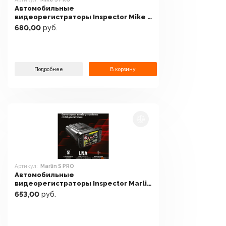
Автомобильные
видеорегистраторы Inspector Mike S
PRO
680,00
руб.
Подробнее
В корзину
Артикул:
Marlin S PRO
Автомобильные
видеорегистраторы Inspector Marlin
S PRO
653,00
руб.