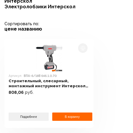
Интерскол
Электролобзики Интерскол
Сортировать по:
цене
названию
Артикул:
ВПА-6/18В 646.1.0.70
Строительный, слесарный,
монтажный инструмент Интерскол
ВПА-6/18В 646.1.0.70
808,06
руб.
Подробнее
В корзину