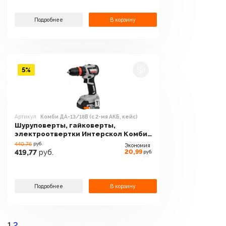
Подробнее
В корзину
5%
Артикул:
Комби ДА-13/18В (с 2-мя АКБ, кейс)
Шуруповерты, гайковерты,
электроотвертки Интерскол Комби
ДА-13/18В (с 2-мя АКБ, кейс)
440.76
руб.
Экономия
20,99
419,77
руб.
руб.
Подробнее
В корзину
1
2