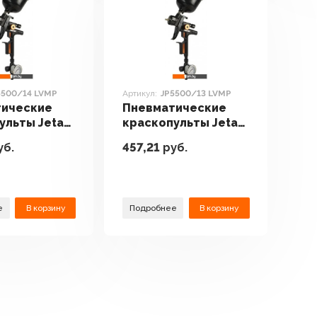
5500/14 LVMP
Артикул:
JP5500/13 LVMP
тические
Пневматические
ульты Jeta
краскопульты Jeta
500/14 LVMP
Pro JP5500/13 LVMP
уб.
457,21
руб.
е
В корзину
Подробнее
В корзину