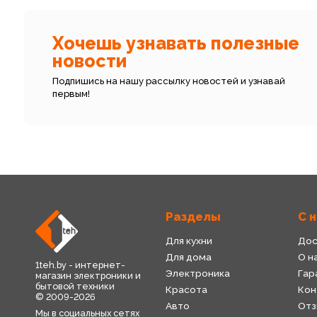
Хочешь узнавать полезные
новости
Подпишись на нашу рассылку новостей и узнавай
первым!
Разделы
С 
Для кухни
Дос
Для дома
О н
1teh.by - интернет-
Электроника
Гар
магазин электроники и
бытовой техники
Красота
Кон
© 2009-2026
Авто
Отз
Мы в социальных сетях