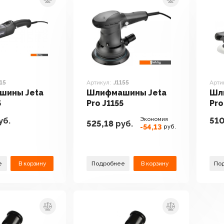
115
Артикул:
J1155
Арти
шины Jeta
Шлифмашины Jeta
Шл
5
Pro J1155
Pro
уб.
Экономия
510
525,18
руб.
-54,13
руб.
е
В корзину
Подробнее
В корзину
По