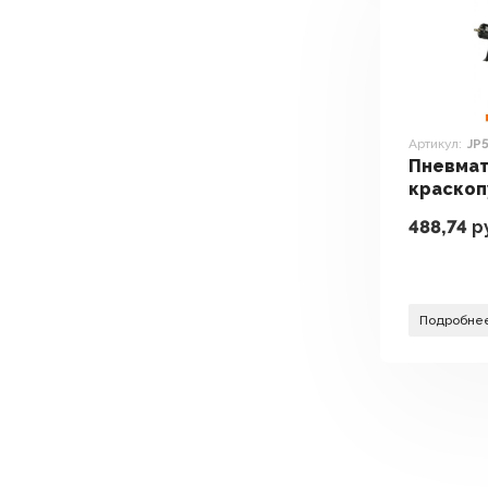
Артикул:
JP
Пневма
краскоп
Pro JP5
488,74
р
Подробне