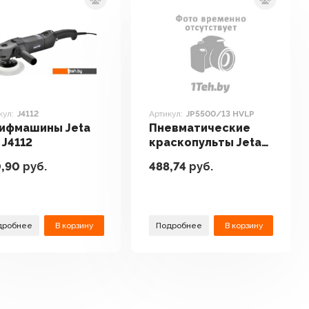
кул:
J4112
Артикул:
JP5500/13 HVLP
ифмашины Jeta
Пневматические
 J4112
краскопульты Jeta
Pro JP5500/13 HVLP
,90
руб.
488,74
руб.
дробнее
В корзину
Подробнее
В корзину