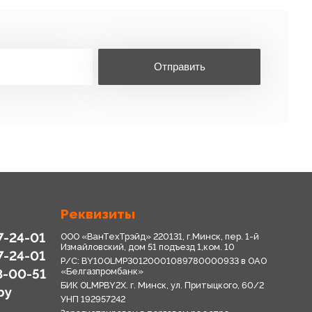
Отправить
Реквизиты
7-24-01
ООО «ВанТехТрэйд» 220131, г.Минск, пер. 1-й
Измайловский, дом 51 подъезд 1,ком. 10
7-24-01
Р/С: BY10OLMP30120001089780000933 в OАО
8-00-51
«Белгазпромбанк»
БИК OLMPBY2X. г. Минск, ул. Притыцкого, 60/2
by
УНП 192957242