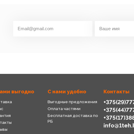
нами выгодно
С нами удобно
Контакты
+375(29)77
тавка
Выгодные предложения
ас
Оплата частями
+375(44)77
антия
Бесплатная доставка по
+375(17)38
РБ
такты
info@1teh.
ывы