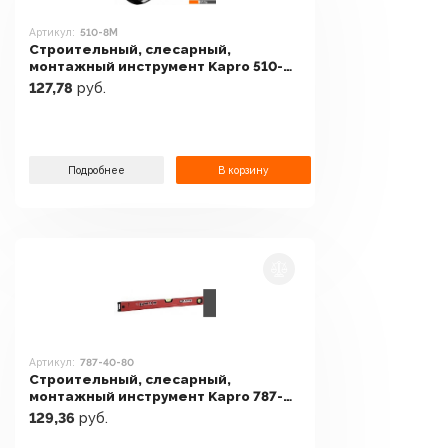
Артикул:
510-8М
Строительный, слесарный,
монтажный инструмент Kapro 510-
8М
127,78
руб.
Подробнее
В корзину
Артикул:
787-40-80
Строительный, слесарный,
монтажный инструмент Kapro 787-
40-80
129,36
руб.