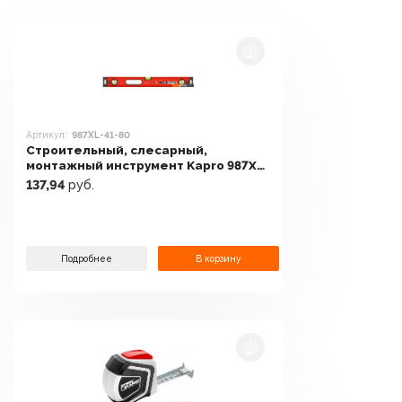
Артикул:
987XL-41-80
Строительный, слесарный,
монтажный инструмент Kapro 987XL-
41-80
137,94
руб.
Подробнее
В корзину