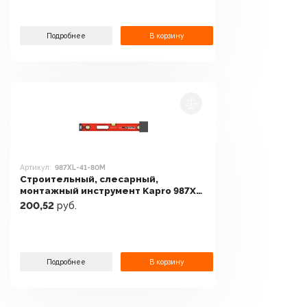
Подробнее
В корзину
Артикул:
987XL-41-80M
Строительный, слесарный,
монтажный инструмент Kapro 987XL-
41-80M
200,52
руб.
Подробнее
В корзину