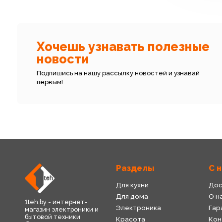
Хочешь узнавать полезные
новости
Подпишись на нашу рассылку новостей и узнавай
первым!
Разделы
С 
Для кухни
Дос
Для дома
О н
1teh.by - интернет-
Электроника
Гар
магазин электроники и
бытовой техники
Красота
Кон