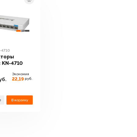
-4710
аторы
c KN-4710
Экономия
22,19
уб.
руб.
е
В корзину