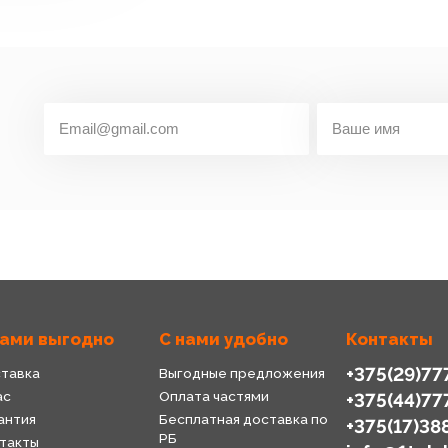
нами выгодно
С нами удобно
Контакты
+375(29)77
тавка
Выгодные предложения
ас
Оплата частями
+375(44)77
антия
Бесплатная доставка по
+375(17)38
РБ
такты