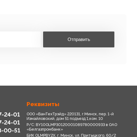
Отправить
Реквизиты
7-24-01
ООО «ВанТехТрэйд» 220131, г.Минск, пер. 1-й
Измайловский, дом 51 подъезд 1,ком. 10
7-24-01
Р/С: BY10OLMP30120001089780000933 в OАО
8-00-51
«Белгазпромбанк»
БИК OLMPBY2X. г. Минск, ул. Притыцкого, 60/2