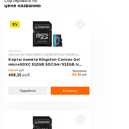
Сортировать по:
цене
названию
5%
Артикул:
Canvas Go! microSDXC 512GB SDCG4/512GB (с
адаптером)
Карты памяти Kingston Canvas Go!
microSDXC 512GB SDCG4/512GB (с
адаптером)
523.06
руб.
Экономия
24,91
498,15
руб.
руб.
Подробнее
В корзину