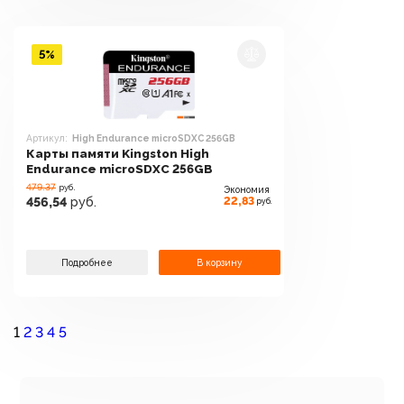
5%
Артикул:
High Endurance microSDXC 256GB
Карты памяти Kingston High
Endurance microSDXC 256GB
479.37
руб.
Экономия
22,83
456,54
руб.
руб.
Подробнее
В корзину
1
2
3
4
5