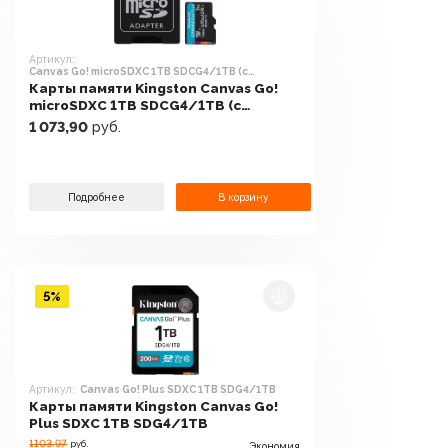
Артикул:
Canvas Go! microSDXC 1TB SDCG4/1TB (с
адаптером)
Карты памяти Kingston Canvas Go!
microSDXC 1TB SDCG4/1TB (с
адаптером)
1 073,90
руб.
Подробнее
В корзину
5%
Артикул:
Canvas Go! Plus SDXC 1TB SDG4/1TB
Карты памяти Kingston Canvas Go!
Plus SDXC 1TB SDG4/1TB
1103.97
руб.
Экономия