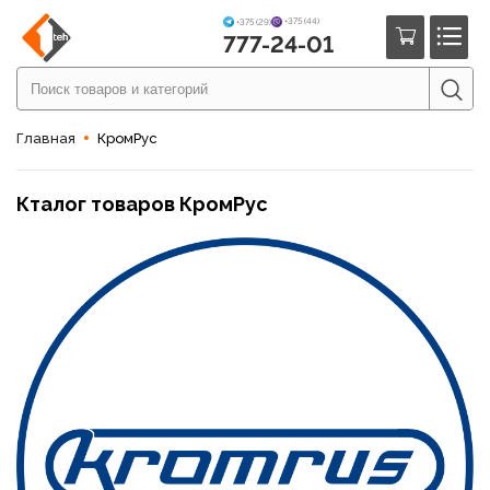
+375 (44)
+375 (29)
777-24-01
Главная
КромРус
Кталог товаров КромРус