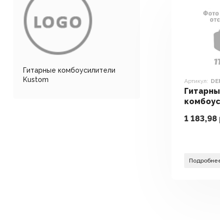
Гитарные комбоусилители
Kustom
Артикул:
DE
Гитарн
комбоус
Kustom 
1 183,98
V5
Подробне