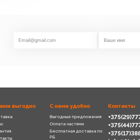
нами выгодно
С нами удобно
Контакты
+375(29)77
тавка
Выгодные предложения
ас
Оплата частями
+375(44)77
антия
Бесплатная доставка по
+375(17)38
РБ
такты