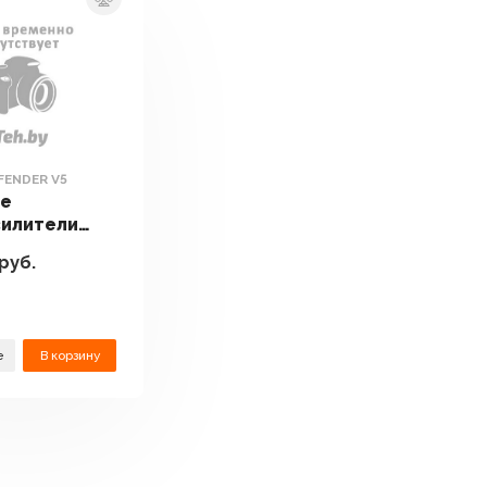
FENDER V5
ые
илители
DEFENDER
руб.
е
В корзину