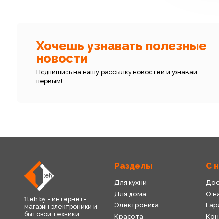
Хочешь узнавать полезные
новости
Подпишись на нашу рассылку новостей и узнавай
первым!
Разделы
С 
Для кухни
Дос
Для дома
О н
1teh.by - интернет-
Электроника
Гар
магазин электроники и
бытовой техники
Красота
Кон