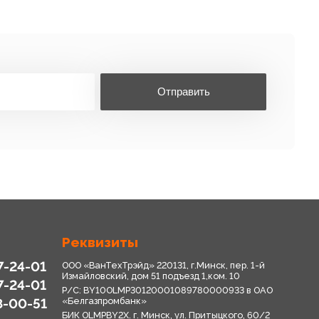
Отправить
Реквизиты
7-24-01
ООО «ВанТехТрэйд» 220131, г.Минск, пер. 1-й
Измайловский, дом 51 подъезд 1,ком. 10
7-24-01
Р/С: BY10OLMP30120001089780000933 в OАО
8-00-51
«Белгазпромбанк»
БИК OLMPBY2X. г. Минск, ул. Притыцкого, 60/2