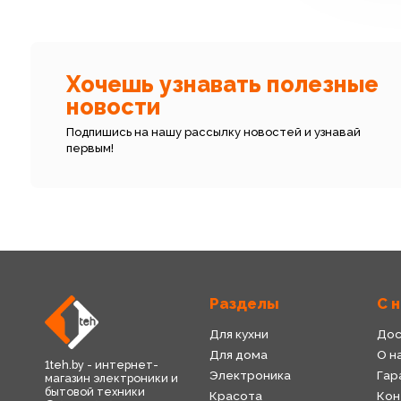
Хочешь узнавать полезные
новости
Подпишись на нашу рассылку новостей и узнавай
первым!
Разделы
С 
Для кухни
Дос
Для дома
О н
1teh.by - интернет-
Электроника
Гар
магазин электроники и
бытовой техники
Красота
Кон