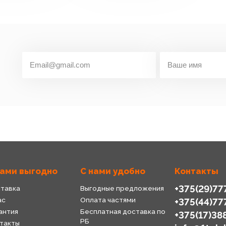
нами выгодно
С нами удобно
Контакты
+375(29)77
тавка
Выгодные предложения
ас
Оплата частями
+375(44)77
антия
Бесплатная доставка по
+375(17)38
РБ
такты