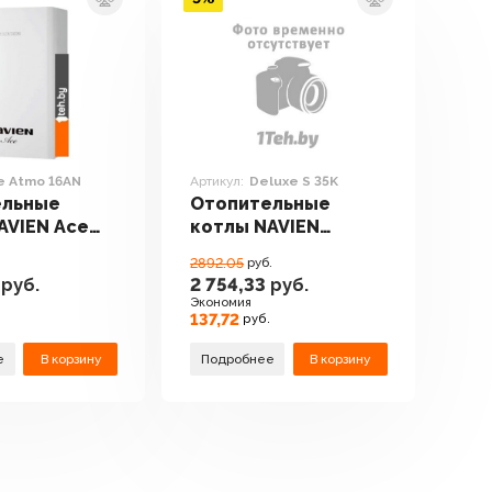
e Atmo 16AN
Артикул:
Deluxe S 35K
ельные
Отопительные
AVIEN Ace
котлы NAVIEN
AN
Deluxe S 35K
.
2892.05
руб.
руб.
2 754,33
руб.
Экономия
137,72
.
руб.
е
В корзину
Подробнее
В корзину