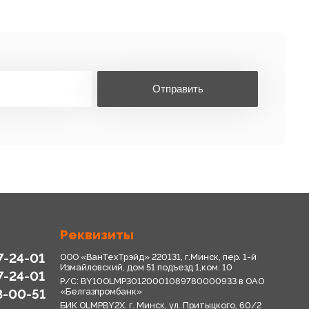
Отправить
Реквизиты
7-24-01
ООО «ВанТехТрэйд» 220131, г.Минск, пер. 1-й
Измайловский, дом 51 подъезд 1,ком. 10
7-24-01
Р/С: BY10OLMP30120001089780000933 в OАО
8-00-51
«Белгазпромбанк»
БИК OLMPBY2X. г. Минск, ул. Притыцкого, 60/2