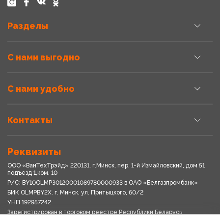
Разделы
С нами выгодно
С нами удобно
Контакты
Реквизиты
ООО «ВанТехТрэйд» 220131, г.Минск, пер. 1-й Измайловский, дом 51
подъезд 1,ком. 10
Р/С: BY10OLMP30120001089780000933 в OАО «Белгазпромбанк»
БИК OLMPBY2X. г. Минск, ул. Притыцкого, 60/2
УНП 192957242
Зарегистрирован в торговом реестре Республики Беларусь
03.04.2018