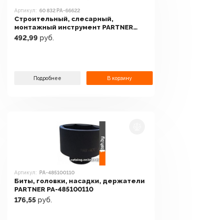
Артикул:
60 832 PA-66622
Строительный, слесарный,
монтажный инструмент PARTNER
60 832 PA-66622
492,99
руб.
Подробнее
В корзину
Артикул:
PA-485100110
Биты, головки, насадки, держатели
PARTNER PA-485100110
176,55
руб.