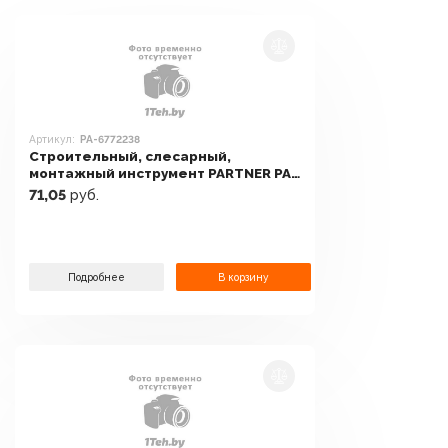
Артикул:
PA-6772238
Строительный, слесарный,
монтажный инструмент PARTNER PA-
6772238
71,05
руб.
Подробнее
В корзину