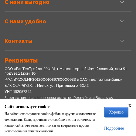
С нами выгодно
С нами удобно
Контакты
Реквизиты
ООО «ВанТехТрэйд» 220131, г.Минск, пер. 1-й Измайловский, дом 51
подъезд 1,ком. 10
Р/С: BY10OLMP30120001089780000933 в OАО «Белгазпромбанк»
БИК OLMPBY2X. г. Минск, ул. Притыцкого, 60/2
УНП 192957242
Зарегистрирован в торговом реестре Республики Беларусь
03.04.2018
x
Сайт использует cookie
Свидетельство о регистрации № 192957242выдано 18.08.2017
Хорошо
Мингориспоплком
На сайте используются cookie-файлы и другие аналогичные
Политика обработки персональных данных
технологии. Если, прочитав это сообщение, вы остаетесь на
Положение о системе видеонаблюдения
нашем сайте, это означает, что вы не возражаете против
Подробнее
Политика в отношении обработки файлов cookie
использования этих технологий.