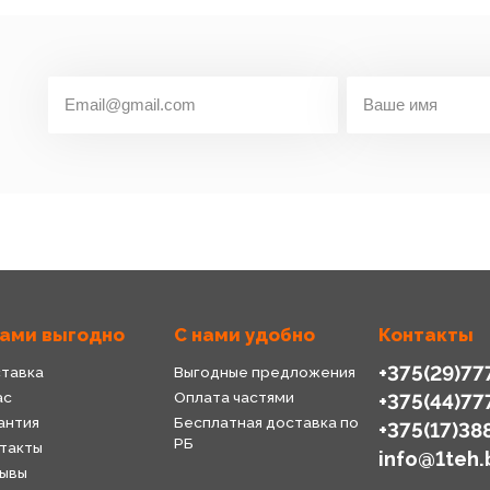
нами выгодно
С нами удобно
Контакты
+375(29)77
тавка
Выгодные предложения
ас
Оплата частями
+375(44)77
антия
Бесплатная доставка по
+375(17)38
РБ
такты
info@1teh.
ывы