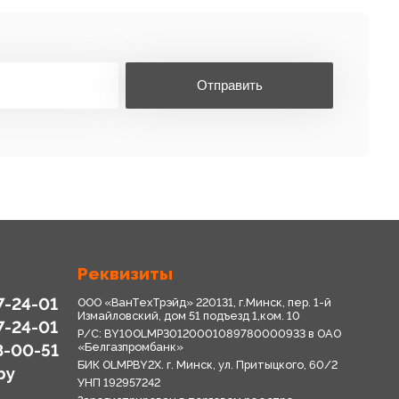
Отправить
Реквизиты
7-24-01
ООО «ВанТехТрэйд» 220131, г.Минск, пер. 1-й
Измайловский, дом 51 подъезд 1,ком. 10
7-24-01
Р/С: BY10OLMP30120001089780000933 в OАО
8-00-51
«Белгазпромбанк»
БИК OLMPBY2X. г. Минск, ул. Притыцкого, 60/2
by
УНП 192957242