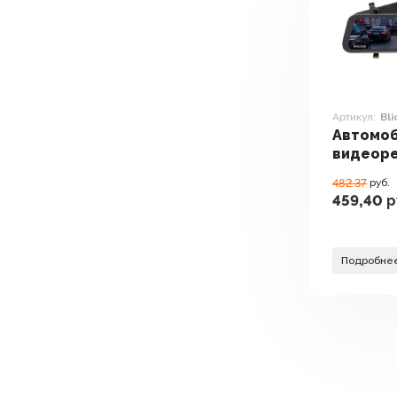
Артикул:
Bli
Автомо
видеор
Roadgid 
482.37
руб.
459,40
р
Подробне