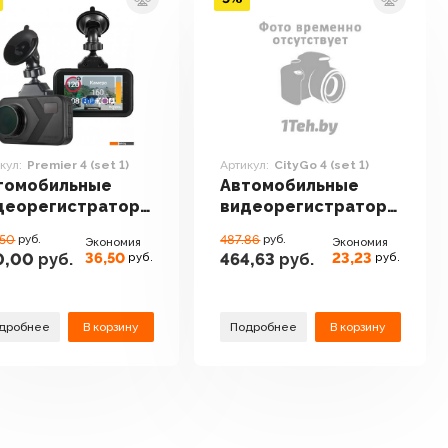
кул:
Premier 4 (set 1)
Артикул:
CityGo 4 (set 1)
томобильные
Автомобильные
деорегистраторы
видеорегистраторы
adgid Premier 4
Roadgid CityGo 4
.50
руб.
487.86
руб.
Экономия
Экономия
t 1)
(set 1)
36,50
23,23
0,00
руб.
464,63
руб.
руб.
руб.
дробнее
В корзину
Подробнее
В корзину