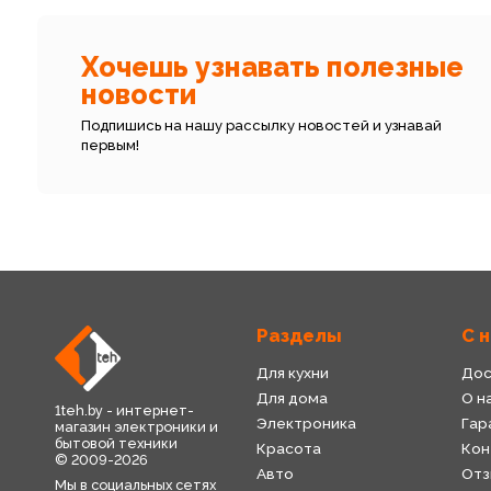
Хочешь узнавать полезные
новости
Подпишись на нашу рассылку новостей и узнавай
первым!
Разделы
С 
Для кухни
Дос
Для дома
О н
1teh.by - интернет-
Электроника
Гар
магазин электроники и
бытовой техники
Красота
Кон
© 2009-2026
Авто
Отз
Мы в социальных сетях