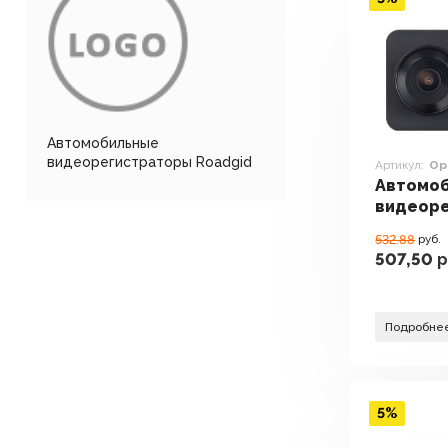
Автомобильные
видеорегистраторы Roadgid
Артикул:
Op
Автомо
видеор
Roadgid
532.88
руб.
507,50
р
Подробне
5%