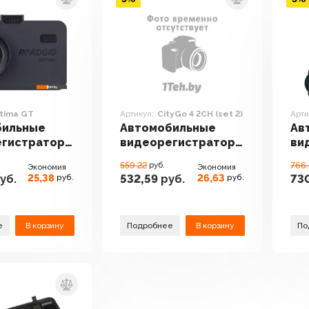
tima GT
Артикул:
CityGo 4 2CH (set 2)
Арти
бильные
Автомобильные
Ав
егистраторы
видеорегистраторы
ви
 Optima GT
Roadgid CityGo 4
Ro
559.22
руб.
766
Экономия
Экономия
2CH (set 2)
(se
25,38
26,63
уб.
532,59
руб.
73
руб.
руб.
е
В корзину
Подробнее
В корзину
По