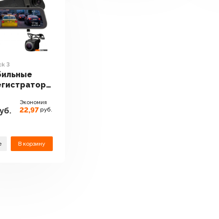
ck 3
бильные
егистраторы
Blick 3
Экономия
22,97
уб.
руб.
е
В корзину