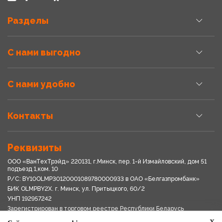
Разделы
С нами выгодно
С нами удобно
Контакты
Реквизиты
ООО «ВанТехТрэйд» 220131, г.Минск, пер. 1-й Измайловский, дом 51
подъезд 1,ком. 10
Р/С: BY10OLMP30120001089780000933 в OАО «Белгазпромбанк»
БИК OLMPBY2X. г. Минск, ул. Притыцкого, 60/2
УНП 192957242
Зарегистрирован в торговом реестре Республики Беларусь
03.04.2018
x