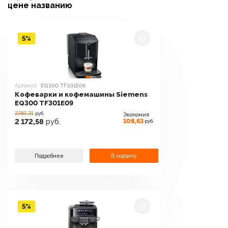
цене
названию
5%
Артикул:
EQ300 TF301E09
Кофеварки и кофемашины Siemens
EQ300 TF301E09
2281.21
руб.
Экономия
108,63
2 172,58
руб.
руб.
Подробнее
В корзину
5%