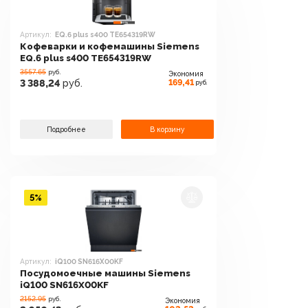
Артикул:
EQ.6 plus s400 TE654319RW
Кофеварки и кофемашины Siemens
EQ.6 plus s400 TE654319RW
3557.65
руб.
Экономия
169,41
3 388,24
руб.
руб.
Подробнее
В корзину
5%
Артикул:
iQ100 SN616X00KF
Посудомоечные машины Siemens
iQ100 SN616X00KF
2152.95
руб.
Экономия