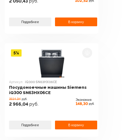
102,52
2 050,43
руб.
руб.
Подробнее
В корзину
5%
Артикул:
iQ300 SN63HX06CE
Посудомоечные машины Siemens
iQ300 SN63HX06CE
3114.34
руб.
Экономия
148,30
2 966,04
руб.
руб.
Подробнее
В корзину