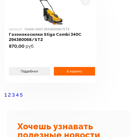
Артикул:
Combi 340C 294380068/ST2
Газонокосилки Stiga Combi 340C
294380068/ST2
870,00
руб.
Подробнее
В корзину
1
2
3
4
5
Хочешь узнавать
полезные новости