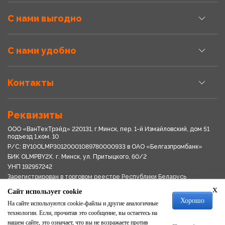
С нами выгодно
С нами удобно
Контакты
Реквизиты
ООО «ВанТехТрэйд» 220131, г.Минск, пер. 1-й Измайловский, дом 51
подъезд 1,ком. 10
Р/С: BY10OLMP30120001089780000933 в OАО «Белгазпромбанк»
БИК OLMPBY2X. г. Минск, ул. Притыцкого, 60/2
УНП 192957242
Зарегистрирован в торговом реестре Республики Беларусь
03.04.2018
x
Сайт использует cookie
Свидетельство о регистрации № 192957242выдано 18.08.2017
Хорошо
Мингориспоплком
На сайте используются cookie-файлы и другие аналогичные
Политика обработки персональных данных
технологии. Если, прочитав это сообщение, вы остаетесь на
Положение о системе видеонаблюдения
нашем сайте, это означает, что вы не возражаете против