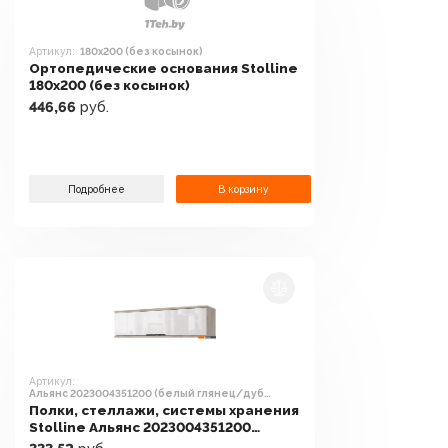
Артикул:
180x200 (без косынок)
Ортопедические основания Stolline
180x200 (без косынок)
446,66
руб.
Подробнее
В корзину
Артикул:
Альянс 2023004351200 (белый глянец/дуб
крафт)
Полки, стеллажи, системы хранения
Stolline Альянс 2023004351200
(белый глянец/дуб крафт)