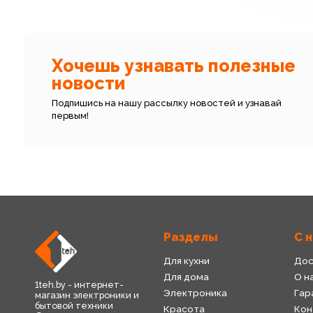
Хочешь узнавать полезные
новости
Подпишись на нашу рассылку новостей и узнавай
первым!
Разделы
С 
Для кухни
Дос
Для дома
О н
1teh.by - интернет-
Электроника
Гар
магазин электроники и
бытовой техники
Красота
Кон