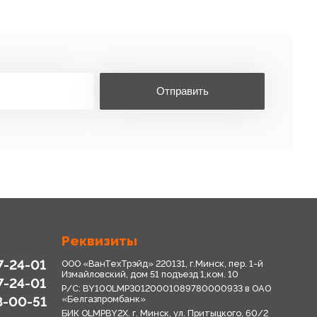
Отправить
Реквизиты
7-24-01
ООО «ВанТехТрэйд» 220131, г.Минск, пер. 1-й
Измайловский, дом 51 подъезд 1,ком. 10
7-24-01
Р/С: BY10OLMP30120001089780000933 в OАО
8-00-51
«Белгазпромбанк»
БИК OLMPBY2X. г. Минск, ул. Притыцкого, 60/2