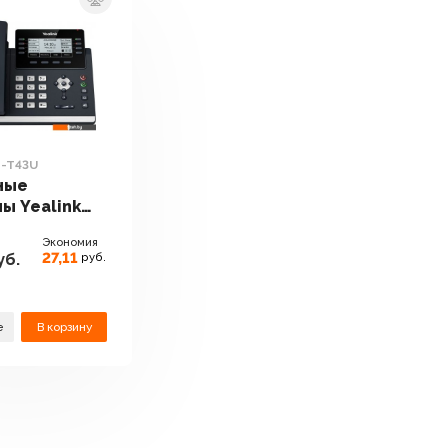
P-T43U
ные
ы Yealink
U
Экономия
27,11
уб.
руб.
е
В корзину