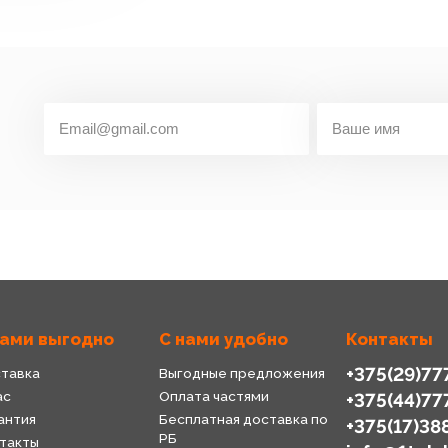
нами выгодно
С нами удобно
Контакты
+375(29)77
тавка
Выгодные предложения
ас
Оплата частями
+375(44)77
антия
Бесплатная доставка по
+375(17)38
РБ
такты