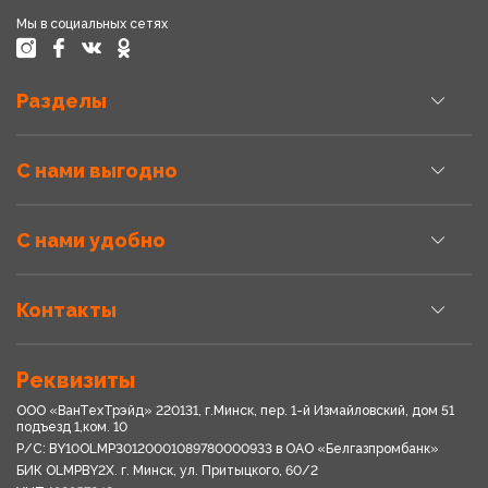
Мы в социальных сетях
Разделы
С нами выгодно
С нами удобно
Контакты
Реквизиты
ООО «ВанТехТрэйд» 220131, г.Минск, пер. 1-й Измайловский, дом 51
подъезд 1,ком. 10
Р/С: BY10OLMP30120001089780000933 в OАО «Белгазпромбанк»
БИК OLMPBY2X. г. Минск, ул. Притыцкого, 60/2