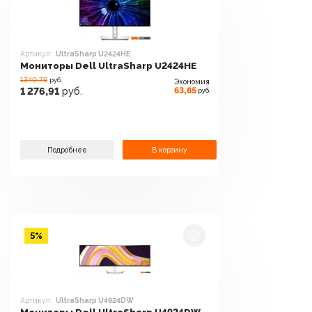
Артикул:
UltraSharp U2424HE
Мониторы Dell UltraSharp U2424HE
1340.76
руб.
Экономия
63,85
1 276,91
руб.
руб.
Подробнее
В корзину
5%
Артикул:
UltraSharp U4924DW