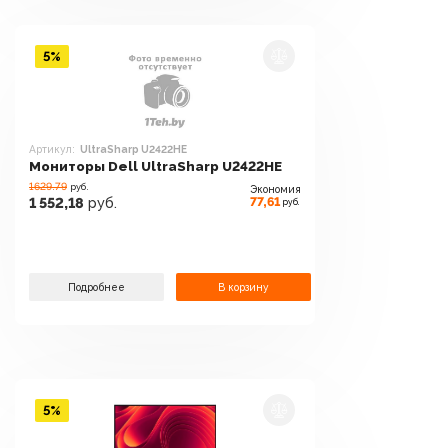
5%
Артикул:
UltraSharp U2422HE
Мониторы Dell UltraSharp U2422HE
1629.79
руб.
Экономия
77,61
1 552,18
руб.
руб.
Подробнее
В корзину
5%