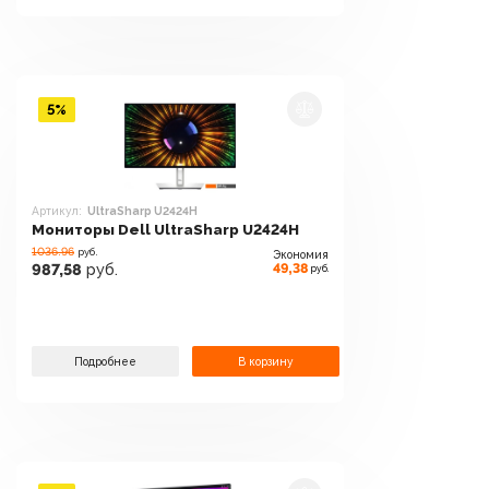
5%
Артикул:
UltraSharp U2424H
Мониторы Dell UltraSharp U2424H
1036.96
руб.
Экономия
49,38
987,58
руб.
руб.
Подробнее
В корзину