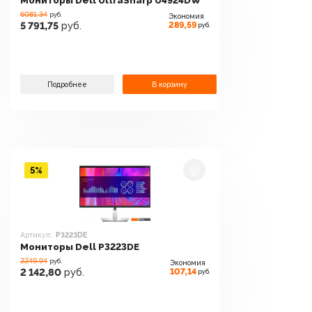
Мониторы Dell UltraSharp U4924DW
6081.34
руб.
Экономия
289,59
5 791,75
руб.
руб.
Подробнее
В корзину
5%
Артикул:
P3223DE
Мониторы Dell P3223DE
2249.94
руб.
Экономия
107,14
2 142,80
руб.
руб.