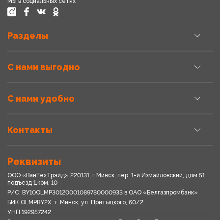
Мы в социальных сетях
Разделы
С нами выгодно
С нами удобно
Контакты
Реквизиты
ООО «ВанТехТрэйд» 220131, г.Минск, пер. 1-й Измайловский, дом 51
подъезд 1,ком. 10
Р/С: BY10OLMP30120001089780000933 в OАО «Белгазпромбанк»
БИК OLMPBY2X. г. Минск, ул. Притыцкого, 60/2
УНП 192957242