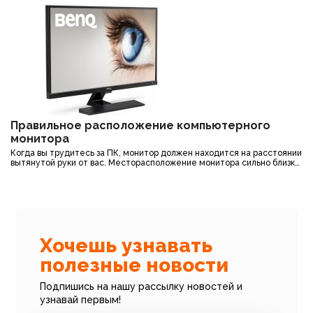
Правильное расположение компьютерного
монитора
Когда вы трудитесь за ПК, монитор должен находится на расстоянии
вытянутой руки от вас. Месторасположение монитора сильно близко
или же очень далеко будет напрягать ваши глаза. В случае если у
Все новости
вас не маленький монитор (от 20 дюймов) – следует устанавливать
его подальше . Однако стоит учесть, чем больше диагональ
монитора, чем больше разрешение монитора, тем меньше будет
размер текста на нем. Чтобы этого избежать, стоит увеличить
размер шрифта.
Хочешь узнавать
полезные новости
Подпишись на нашу рассылку новостей и
узнавай первым!