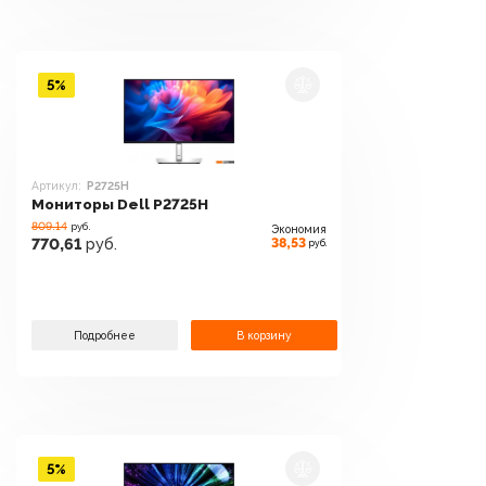
5%
Артикул:
P2725H
Мониторы Dell P2725H
809.14
руб.
Экономия
38,53
770,61
руб.
руб.
Подробнее
В корзину
5%