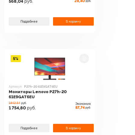
28,40
568,04
руб.
руб.
Подробнее
В корзину
5%
Артикул:
P27h-20 61E9GAT6EU
Мониторы Lenovo P27h-20
61E9GAT6EU
1842.54
руб.
Экономия
87,74
1 754,80
руб.
руб.
Подробнее
В корзину