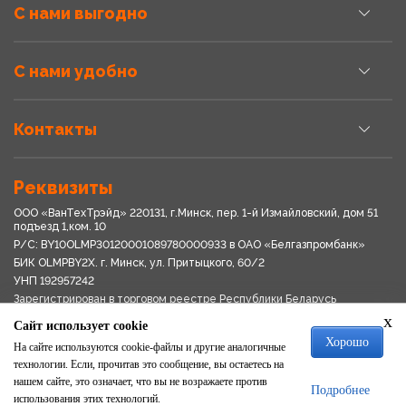
С нами выгодно
С нами удобно
Контакты
Реквизиты
ООО «ВанТехТрэйд» 220131, г.Минск, пер. 1-й Измайловский, дом 51
подъезд 1,ком. 10
Р/С: BY10OLMP30120001089780000933 в OАО «Белгазпромбанк»
БИК OLMPBY2X. г. Минск, ул. Притыцкого, 60/2
УНП 192957242
Зарегистрирован в торговом реестре Республики Беларусь
03.04.2018
x
Сайт использует cookie
Свидетельство о регистрации № 192957242выдано 18.08.2017
Хорошо
Мингориспоплком
На сайте используются cookie-файлы и другие аналогичные
Политика обработки персональных данных
технологии. Если, прочитав это сообщение, вы остаетесь на
Положение о системе видеонаблюдения
нашем сайте, это означает, что вы не возражаете против
Подробнее
Политика в отношении обработки файлов cookie
использования этих технологий.