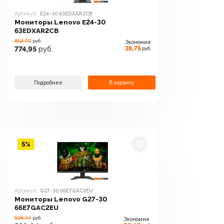
Артикул:
E24-30 63EDXAR2CB
Мониторы Lenovo E24-30
63EDXAR2CB
813.70
руб.
Экономия
38,75
774,95
руб.
руб.
Подробнее
В корзину
5%
Артикул:
G27-30 66E7GAC2EU
Мониторы Lenovo G27-30
66E7GAC2EU
596.44
руб.
Экономия