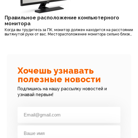
Правильное расположение компьютерного
монитора
Когда вы трудитесь за ПК, монитор должен находится на расстоянии
вытянутой руки от вас. Месторасположение монитора сильно близко
или же очень далеко будет напрягать ваши глаза. В случае если у
Все новости
вас не маленький монитор (от 20 дюймов) – следует устанавливать
его подальше . Однако стоит учесть, чем больше диагональ
монитора, чем больше разрешение монитора, тем меньше будет
размер текста на нем. Чтобы этого избежать, стоит увеличить
размер шрифта.
Хочешь узнавать
полезные новости
Подпишись на нашу рассылку новостей и
узнавай первым!