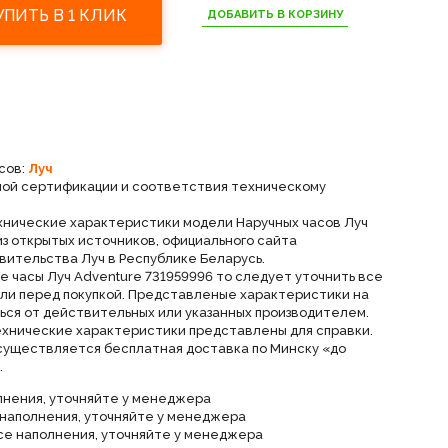
УПИТЬ В 1 КЛИК
ДОБАВИТЬ В КОРЗИНУ
сов:
Луч
ной сертификации и соответствия техническому
хнические характеристики модели Наручных часов Луч
из открытых источников, официального сайта
вительства Луч в Республике Беларусь.
е часы Луч Adventure 731959996 то следует уточнить все
ли перед покупкой. Представленые характеристики на
ься от действительных или указанных производителем.
ехнические характеристики представлены для справки.
осуществляется бесплатная доставка по Минску «до
.
лнения, уточняйте у менеджера
 наполнения, уточняйте у менеджера
се наполнения, уточняйте у менеджера