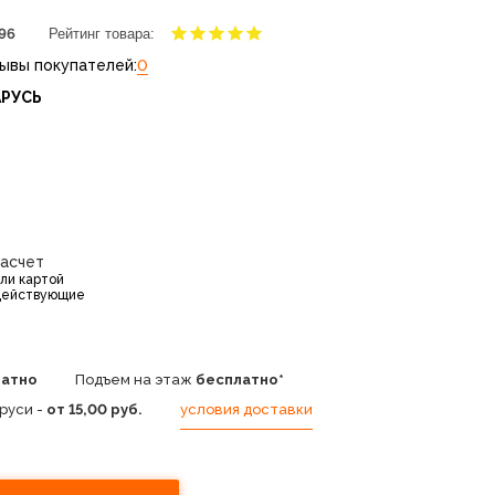
96
Рейтинг товара:
ывы покупателей:
0
АРУСЬ
расчет
или картой
действующие
латно
Подъем на этаж
бесплатно*
руси -
от 15,00 руб.
условия доставки