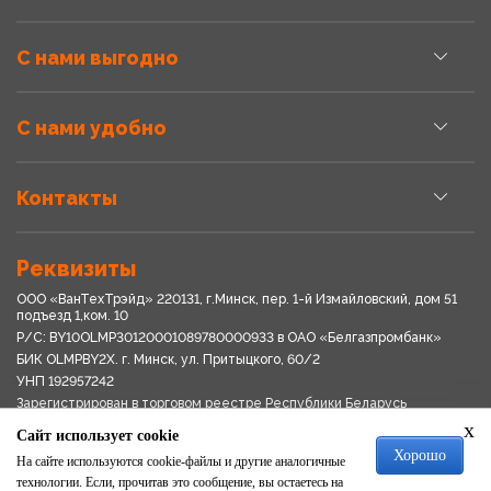
С нами выгодно
С нами удобно
Контакты
Реквизиты
ООО «ВанТехТрэйд» 220131, г.Минск, пер. 1-й Измайловский, дом 51
подъезд 1,ком. 10
Р/С: BY10OLMP30120001089780000933 в OАО «Белгазпромбанк»
БИК OLMPBY2X. г. Минск, ул. Притыцкого, 60/2
УНП 192957242
Зарегистрирован в торговом реестре Республики Беларусь
03.04.2018
x
Сайт использует cookie
Свидетельство о регистрации № 192957242выдано 18.08.2017
Хорошо
Мингориспоплком
На сайте используются cookie-файлы и другие аналогичные
Политика обработки персональных данных
технологии. Если, прочитав это сообщение, вы остаетесь на