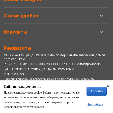
С нами удобно
Контакты
Реквизиты
ООО «ВанТехТрэйд» 220131, г.Минск, пер. 1-й Измайловский, дом 51
подъезд 1,ком. 10
Р/С: BY10OLMP30120001089780000933 в OАО «Белгазпромбанк»
БИК OLMPBY2X. г. Минск, ул. Притыцкого, 60/2
УНП 192957242
Зарегистрирован в торговом реестре Республики Беларусь
03.04.2018
x
Сайт использует cookie
Свидетельство о регистрации № 192957242выдано 18.08.2017
Хорошо
Мингориспоплком
На сайте используются cookie-файлы и другие аналогичные
Политика обработки персональных данных
технологии. Если, прочитав это сообщение, вы остаетесь на
Положение о системе видеонаблюдения
нашем сайте, это означает, что вы не возражаете против
Подробнее
Политика в отношении обработки файлов cookie
использования этих технологий.