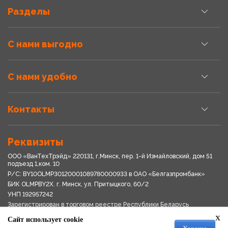
Разделы
С нами выгодно
С нами удобно
Контакты
Реквизиты
ООО «ВанТехТрэйд» 220131, г.Минск, пер. 1-й Измайловский, дом 51
подъезд 1,ком. 10
Р/С: BY10OLMP30120001089780000933 в OАО «Белгазпромбанк»
БИК OLMPBY2X. г. Минск, ул. Притыцкого, 60/2
УНП 192957242
Зарегистрирован в торговом реестре Республики Беларусь
03.04.2018
x
Сайт использует cookie
Свидетельство о регистрации № 192957242выдано 18.08.2017