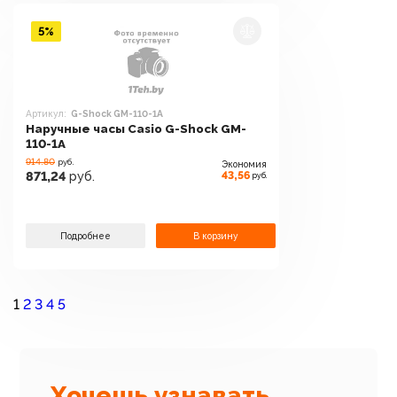
5%
Артикул:
G-Shock GM-110-1A
Наручные часы Casio G-Shock GM-
110-1A
914.80
руб.
Экономия
43,56
871,24
руб.
руб.
Подробнее
В корзину
1
2
3
4
5
Хочешь узнавать