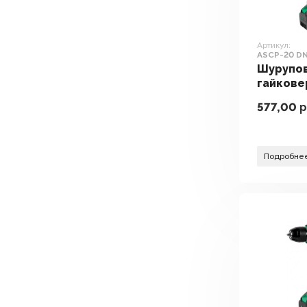
Артикул:
ASCP-20 DN
мя АКБ, кей
Шурупо
гайкове
электр
577,00
р
DWT ASC
4C2 BMC 
кейс)
Подробне