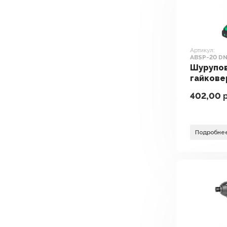
Артикул:
ABSP-20 DNF
кейс)
Шурупо
гайкове
электр
402,00
р
DWT ABS
(с 2-мя 
Подробне