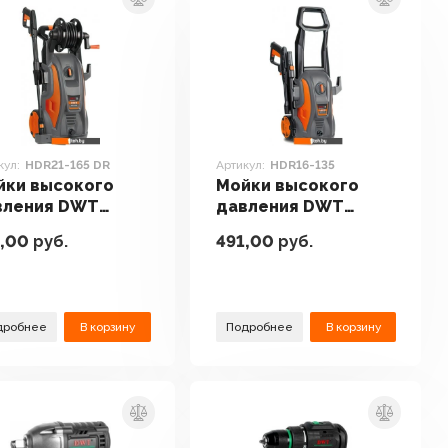
кул:
HDR21-165 DR
Артикул:
HDR16-135
йки высокого
Мойки высокого
вления DWT
давления DWT
21-165 DR
HDR16-135
,00
руб.
491,00
руб.
дробнее
В корзину
Подробнее
В корзину