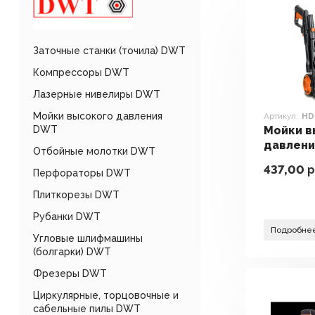
Заточные станки (точила) DWT
Компрессоры DWT
Лазерные нивелиры DWT
Мойки высокого давления
Артикул:
HD
DWT
Мойки в
давлен
Отбойные молотки DWT
HDR14-1
437,00
р
Перфораторы DWT
Плиткорезы DWT
Рубанки DWT
Подробне
Угловые шлифмашины
(болгарки) DWT
Фрезеры DWT
Циркулярные, торцовочные и
сабельные пилы DWT