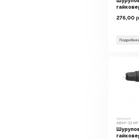
Шурупо
гайкове
электр
276,00
р
DWT ASC
2-мя АКБ
Подробне
Артикул:
ABSP-12 NF
АКБ, кейс)
Шурупо
гайкове