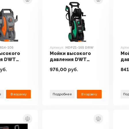
R14-105
Артикул:
HDP21-165 DRW
Арти
ысокого
Мойки высокого
Мо
ия DWT
давления DWT
да
05
HDP21-165 DRW
HDR
уб.
976,00
руб.
841
е
В корзину
Подробнее
В корзину
По