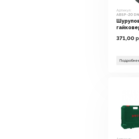
Артикул:
ABSP-20 DN
АКБ, кейс)
Шурупо
гайкове
электр
371,00
р
DWT ABS
BMC (с 2
кейс)
Подробне