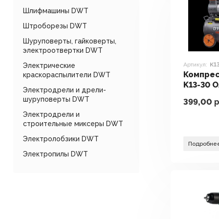
Шлифмашины DWT
Штроборезы DWT
Шуруповерты, гайковерты,
электроотвертки DWT
Артикул:
K1
Электрические
Компре
краскораспылители DWT
K13-30 
Электродрели и дрели-
шуруповерты DWT
399,00
р
Электродрели и
строительные миксеры DWT
Электролобзики DWT
Подробне
Электропилы DWT