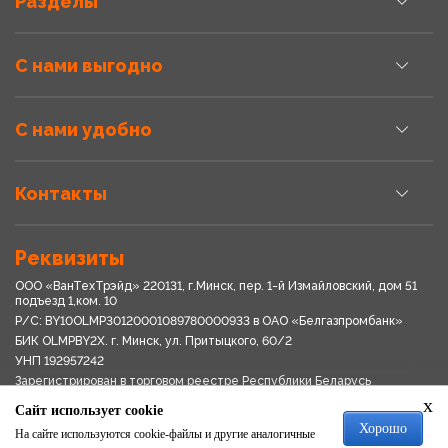
Разделы
С нами выгодно
С нами удобно
Контакты
Реквизиты
ООО «ВанТехТрэйд» 220131, г.Минск, пер. 1-й Измайловский, дом 51
подъезд 1,ком. 10
Р/С: BY10OLMP30120001089780000933 в OАО «Белгазпромбанк»
БИК OLMPBY2X. г. Минск, ул. Притыцкого, 60/2
УНП 192957242
Зарегистрирован в торговом реестре Республики Беларусь
03.04.2018
x
Сайт использует cookie
Свидетельство о регистрации № 192957242выдано 18.08.2017
Хорошо
Мингориспоплком
На сайте используются cookie-файлы и другие аналогичные