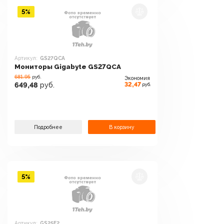
5%
Артикул:
GS27QCA
Мониторы Gigabyte GS27QCA
681.95
руб.
Экономия
32,47
649,48
руб.
руб.
Подробнее
В корзину
5%
Артикул:
GS25F2