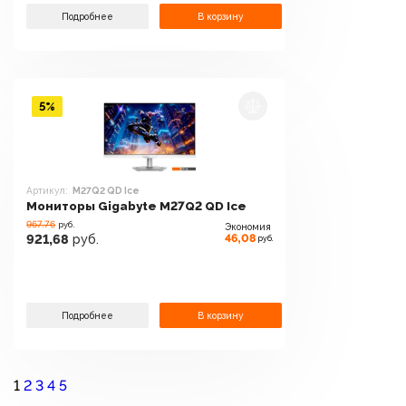
Подробнее
В корзину
5%
Артикул:
M27Q2 QD Ice
Мониторы Gigabyte M27Q2 QD Ice
967.76
руб.
Экономия
46,08
921,68
руб.
руб.
Подробнее
В корзину
1
2
3
4
5