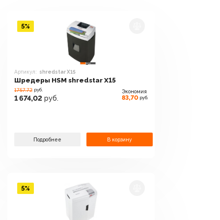
5%
Артикул:
shredstar X15
Шредеры HSM shredstar X15
1757.72
руб.
Экономия
83,70
1 674,02
руб.
руб.
Подробнее
В корзину
5%