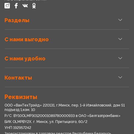
Разделы
С нами выгодно
С нами удобно
Контакты
Реквизиты
ООО «ВанТехТрэйд» 220131, г.Минск, пер. 1-й Измайловский, дом 51
подъезд 1,ком. 10
Р/С: BY10OLMP30120001089780000933 в OАО «Белгазпромбанк»
БИК OLMPBY2X. г. Минск, ул. Притыцкого, 60/2
УНП 192957242
Зарегистрирован в торговом реестре Республики Беларусь