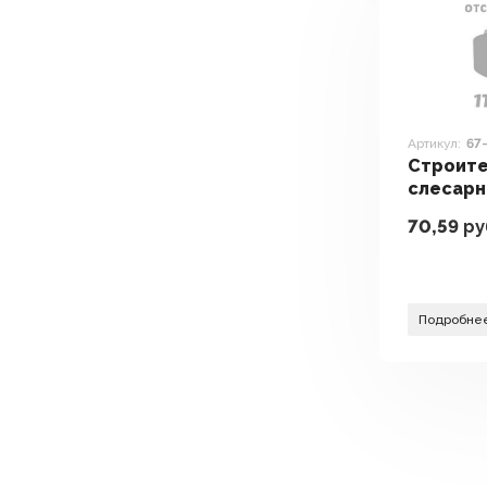
Артикул:
67
Строите
слесарн
монтаж
70,59
ру
инструм
148
Подробне