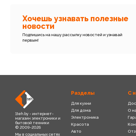
Хочешь узнавать полезные
новости
Подпишись на нашу рассылку новостей и узнавай
первым!
Разделы
С 
Для кухни
Дос
Для дома
О н
1teh.by - интернет-
Электроника
Гар
магазин электроники и
бытовой техники
Красота
Кон
© 2009-2026
Авто
Отз
Мы в социальных сетях