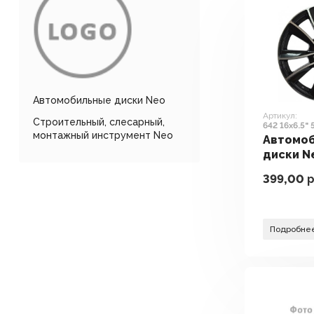
Автомобильные диски Neo
Артикул:
Строительный, слесарный,
642 16x6.5"
монтажный инструмент Neo
73.1мм ET 
Автомо
диски N
16x6.5" 
399,00
р
73.1мм 
Подробне