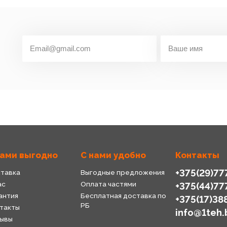
нами выгодно
С нами удобно
Контакты
+375(29)77
тавка
Выгодные предложения
ас
Оплата частями
+375(44)77
антия
Бесплатная доставка по
+375(17)38
РБ
такты
info@1teh.
ывы