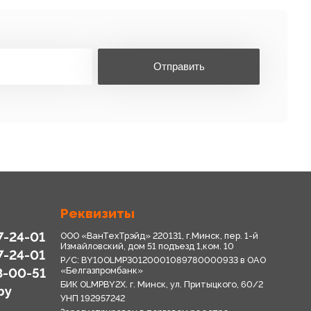
Отправить
Реквизиты
7-24-01
ООО «ВанТехТрэйд» 220131, г.Минск, пер. 1-й
Измайловский, дом 51 подъезд 1,ком. 10
7-24-01
Р/С: BY10OLMP30120001089780000933 в OАО
8-00-51
«Белгазпромбанк»
БИК OLMPBY2X. г. Минск, ул. Притыцкого, 60/2
by
УНП 192957242