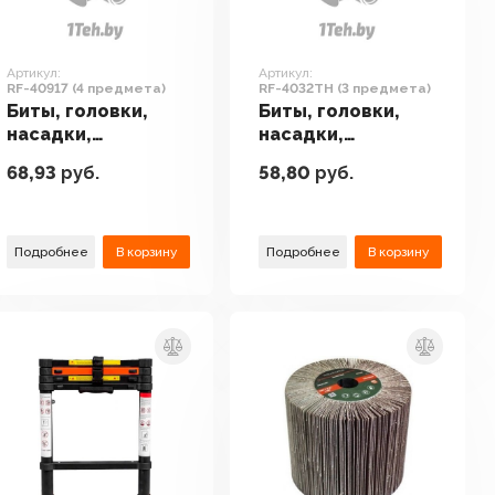
Артикул:
Артикул:
RF-40917 (4 предмета)
RF-4032TH (3 предмета)
Биты, головки,
Биты, головки,
насадки,
насадки,
держатели
держатели
68,93
руб.
58,80
руб.
RockForce RF-
RockForce RF-
40917 (4
4032TH (3
предмета)
предмета)
Подробнее
В корзину
Подробнее
В корзину