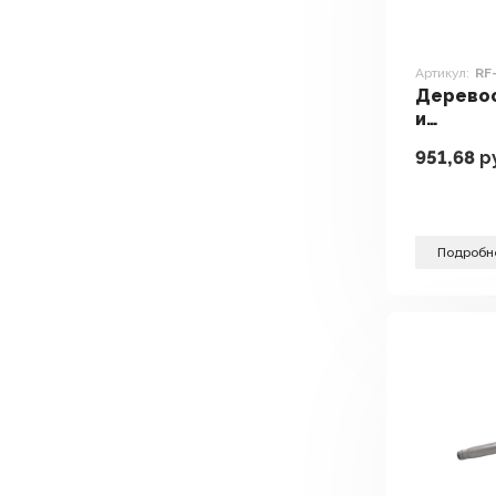
Артикул:
RF
Дерево
и
металл
951,68
р
станки 
DP30016
Подробн