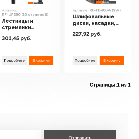
Артикул:
Артикул:
RF-FD460W(SW)
RF-UP290 (10 ступеней)
Шлифовальные
Лестницы и
диски, насадки,
стремянки
листы RockForce
227,92
руб.
RockForce RF-
RF-FD460W(SW)
301,45
руб.
UP290 (10
ступеней)
Подробнее
В корзину
Подробнее
В корзину
Страницы:
1 из 1
Отправить