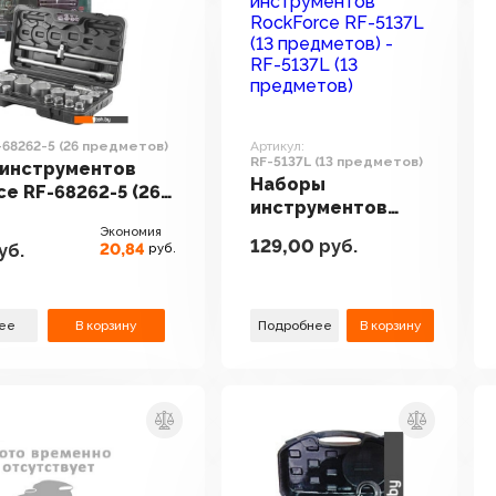
-68262-5 (26 предметов)
Артикул:
RF-5137L (13 предметов)
инструментов
Наборы
ce RF-68262-5 (26
инструментов
ов)
RockForce RF-
Экономия
129,00
руб.
20,84
уб.
руб.
5137L (13
предметов)
ее
В корзину
Подробнее
В корзину