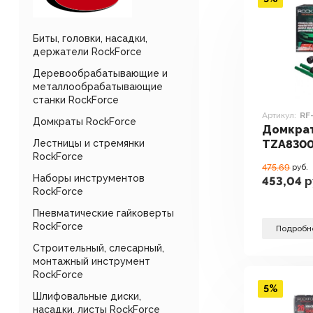
Биты, головки, насадки,
держатели RockForce
Деревообрабатывающие и
металлообрабатывающие
станки RockForce
Артикул:
RF
Домкраты RockForce
Домкрат
TZA8300
Лестницы и стремянки
RockForce
475.69
руб.
Наборы инструментов
453,04
р
RockForce
Пневматические гайковерты
RockForce
Подробн
Строительный, слесарный,
монтажный инструмент
RockForce
5%
Шлифовальные диски,
насадки, листы RockForce