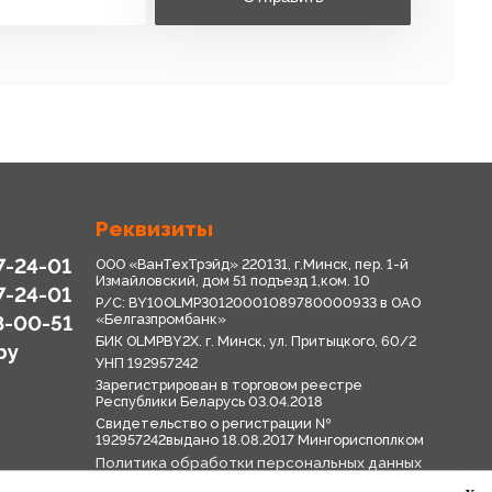
Реквизиты
7-24-01
ООО «ВанТехТрэйд» 220131, г.Минск, пер. 1-й
Измайловский, дом 51 подъезд 1,ком. 10
7-24-01
Р/С: BY10OLMP30120001089780000933 в OАО
8-00-51
«Белгазпромбанк»
БИК OLMPBY2X. г. Минск, ул. Притыцкого, 60/2
by
УНП 192957242
Зарегистрирован в торговом реестре
Республики Беларусь 03.04.2018
Свидетельство о регистрации №
192957242выдано 18.08.2017 Мингориспоплком
Политика обработки персональных данных
Положение о системе видеонаблюдения
x