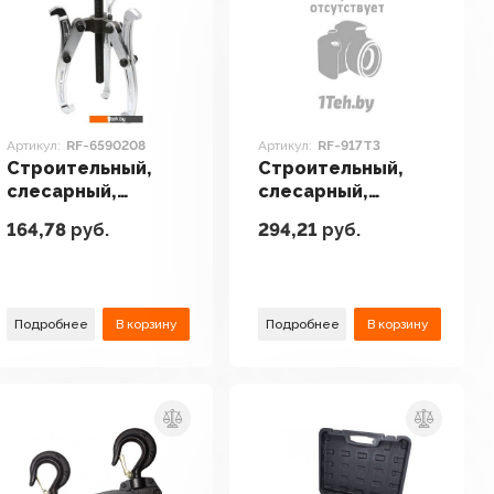
Артикул:
RF-6590208
Артикул:
RF-917T3
Строительный,
Строительный,
слесарный,
слесарный,
монтажный
монтажный
164,78
руб.
294,21
руб.
инструмент
инструмент
RockForce RF-
RockForce RF-
6590208
917T3
Подробнее
В корзину
Подробнее
В корзину