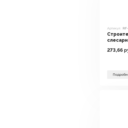
Артикул:
RF
Строите
слесарн
инструм
273,66
р
6540308
Подробн