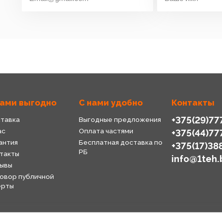
нами выгодно
С нами удобно
Контакты
+375(29)77
тавка
Выгодные предложения
ас
Оплата частями
+375(44)77
антия
Бесплатная доставка по
+375(17)38
РБ
такты
info@1teh.
ывы
овор публичной
ерты