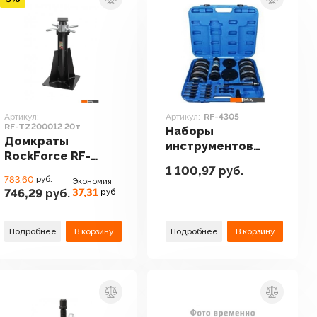
Артикул:
Артикул:
RF-4305
RF-TZ200012 20т
Наборы
Домкраты
инструментов
RockForce RF-
RockForce RF-
1 100,97
руб.
TZ200012 20т
4305
783.60
руб.
Экономия
37,31
746,29
руб.
руб.
Подробнее
В корзину
Подробнее
В корзину