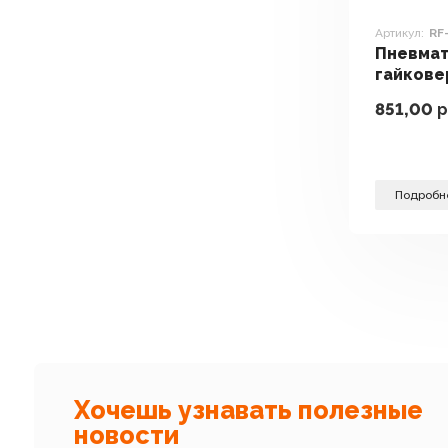
Артикул:
RF
Пневма
гайкове
RP7485
851,00
р
Подробн
Хочешь узнавать полезные
новости