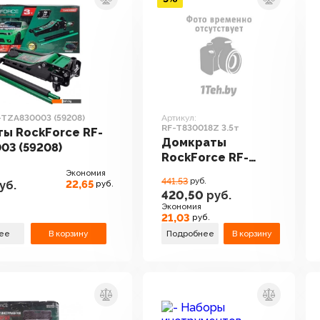
-TZA830003 (59208)
Артикул:
RF-T830018Z 3.5т
ы RockForce RF-
Домкраты
03 (59208)
RockForce RF-
T830018Z 3.5т
Экономия
441.53
руб.
22,65
уб.
руб.
420,50
руб.
Экономия
21,03
руб.
ее
В корзину
Подробнее
В корзину