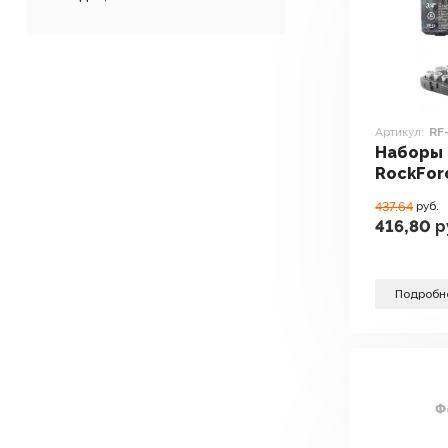
Артикул:
RF
Наборы 
RockFor
предмет
437.64
руб.
416,80
р
Подробн