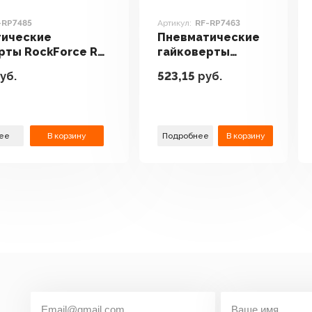
-RP7485
Артикул:
RF-RP7463
тические
Пневматические
рты RockForce RF-
гайковерты
RockForce RF-
уб.
523,15
руб.
RP7463
ее
В корзину
Подробнее
В корзину