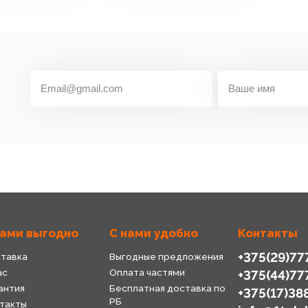
нами выгодно
С нами удобно
Контакты
+375(29)77
тавка
Выгодные предложения
ас
Оплата частями
+375(44)77
антия
Бесплатная доставка по
+375(17)38
РБ
такты