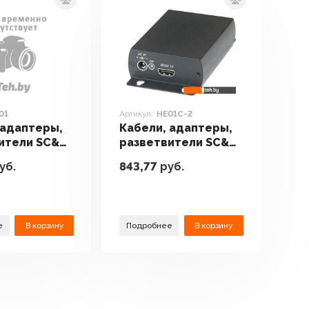
01
Артикул:
HE01C-2
 адаптеры,
Кабели, адаптеры,
ители SC&T
разветвители SC&T
HE01C-2
уб.
843,77
руб.
е
В корзину
Подробнее
В корзину