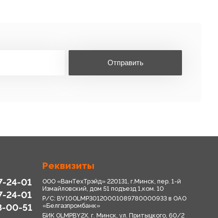
Отправить
Реквизиты
7-24-01
ООО «ВанТехТрэйд» 220131, г.Минск, пер. 1-й
Измайловский, дом 51 подъезд 1,ком. 10
7-24-01
Р/С: BY10OLMP30120001089780000933 в OАО
8-00-51
«Белгазпромбанк»
БИК OLMPBY2X. г. Минск, ул. Притыцкого, 60/2