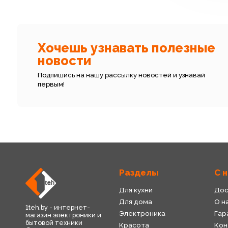
Хочешь узнавать полезные
новости
Подпишись на нашу рассылку новостей и узнавай
первым!
Разделы
С 
Для кухни
Дос
Для дома
О н
1teh.by - интернет-
Электроника
Гар
магазин электроники и
бытовой техники
Красота
Кон