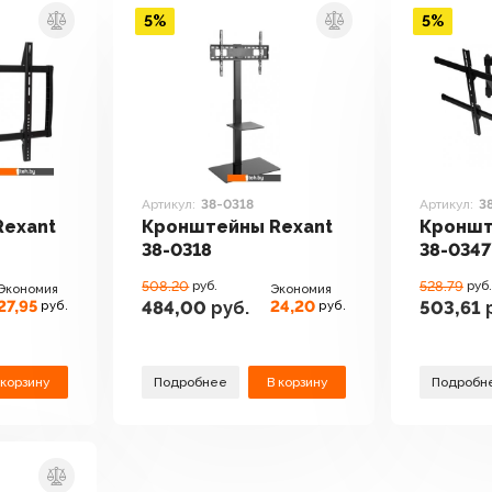
5%
5%
Артикул:
38-0318
Артикул:
3
exant
Кронштейны Rexant
Кроншт
38-0318
38-0347
508.20
руб.
528.79
руб.
Экономия
Экономия
27,95
24,20
484,00
руб.
503,61
р
руб.
руб.
 корзину
Подробнее
В корзину
Подробн