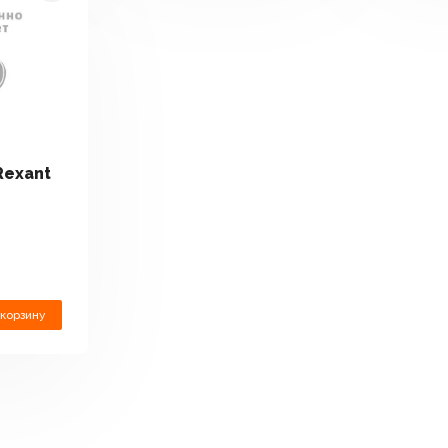
exant
 корзину