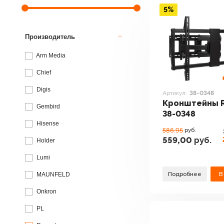
5%
Производитель
Arm Media
Chief
Digis
Артикул:
38-0348
Кронштейны R
Gembird
38-0348
Hisense
586.95
руб.
559,00
руб.
Holder
Lumi
Подробнее
В
MAUNFELD
Onkron
PL