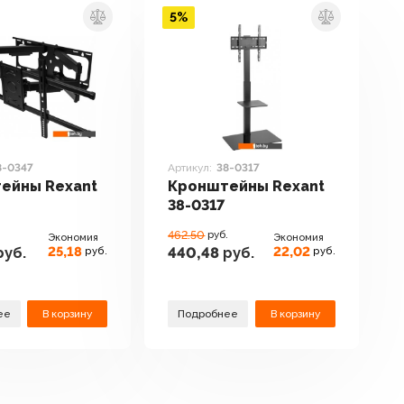
5%
8-0347
Артикул:
38-0317
ейны Rexant
Кронштейны Rexant
38-0317
462.50
руб.
Экономия
Экономия
25,18
22,02
уб.
440,48
руб.
руб.
руб.
ее
В корзину
Подробнее
В корзину