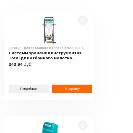
Артикул:
для отбойного молотка TH220502-S
Системы хранения инструментов
Total для отбойного молотка
TH220502-S
242,94
руб.
Подробнее
В корзину