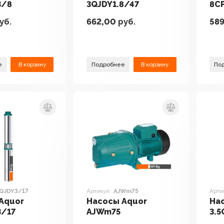
3/8
3QJDY1.8/47
8C
уб.
662,00
руб.
58
е
В корзину
Подробнее
В корзину
По
5QJDY3/17
Артикул:
AJWm75
Арти
Aquor
Насосы Aquor
На
3/17
AJWm75
3.5