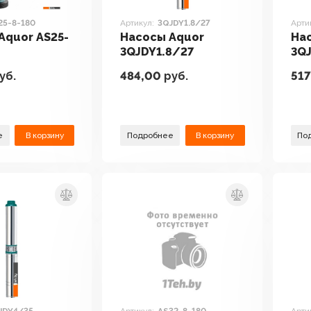
25-8-180
Артикул:
3QJDY1.8/27
Арти
Aquor AS25-
Насосы Aquor
На
3QJDY1.8/27
3Q
уб.
484,00
руб.
517
е
В корзину
Подробнее
В корзину
По