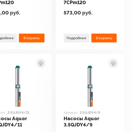
Pm120
7CPm120
9,00
руб.
573,00
руб.
дробнее
В корзину
Подробнее
В корзину
кул:
3.5QJDY4/11
Артикул:
3.5QJDY4/9
сосы Aquor
Насосы Aquor
QJDY4/11
3.5QJDY4/9