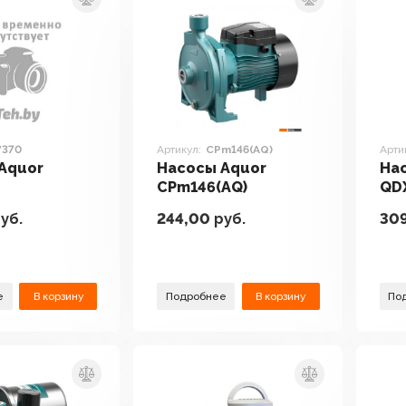
370
Артикул:
CPm146(AQ)
Арти
Aquor
Насосы Aquor
На
CPm146(AQ)
QDX
уб.
244,00
руб.
30
е
В корзину
Подробнее
В корзину
По