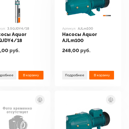
кул:
3.5QJDY4/18
Артикул:
AJLm100
сосы Aquor
Насосы Aquor
QJDY4/18
AJLm100
,00
руб.
248,00
руб.
дробнее
В корзину
Подробнее
В корзину