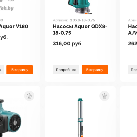
80
Артикул:
QDX8-18-0.75
Арти
Aquor V180
Насосы Aquor QDX8-
На
18-0.75
AJ
уб.
316,00
руб.
26
е
В корзину
Подробнее
В корзину
По