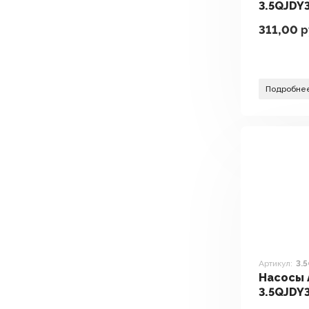
3.5QJDY
311,00
р
Подробне
Артикул:
3.
Насосы 
3.5QJDY