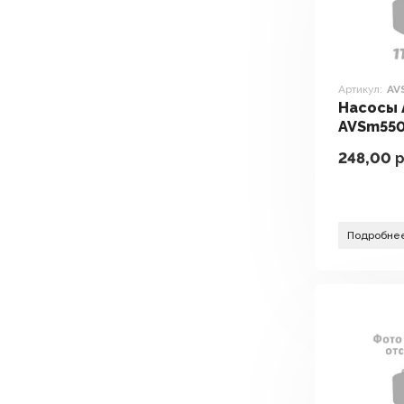
Артикул:
AV
Насосы 
AVSm55
248,00
р
Подробне