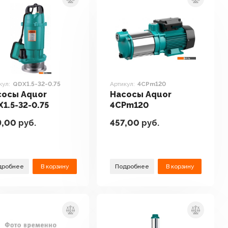
кул:
QDX1.5-32-0.75
Артикул:
4CPm120
сосы Aquor
Насосы Aquor
1.5-32-0.75
4CPm120
9,00
руб.
457,00
руб.
дробнее
В корзину
Подробнее
В корзину