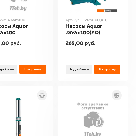
кул:
AJWm100
Артикул:
JSWm100(AQ)
сосы Aquor
Насосы Aquor
Wm100
JSWm100(AQ)
2,00
руб.
265,00
руб.
дробнее
В корзину
Подробнее
В корзину