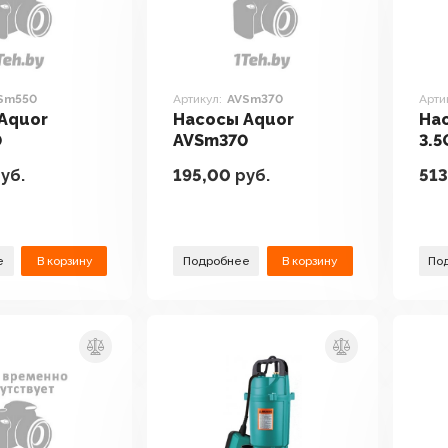
Sm550
Артикул:
AVSm370
Арти
Aquor
Насосы Aquor
На
0
AVSm370
3.5
уб.
195,00
руб.
513
е
В корзину
Подробнее
В корзину
По