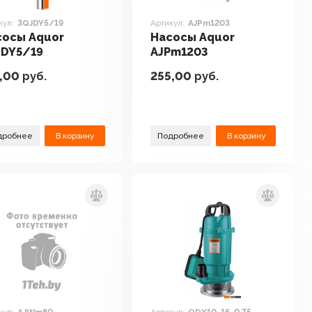
кул:
3QJDY5/19
Артикул:
AJPm1203
сосы Aquor
Насосы Aquor
JDY5/19
AJPm1203
,00
руб.
255,00
руб.
дробнее
В корзину
Подробнее
В корзину