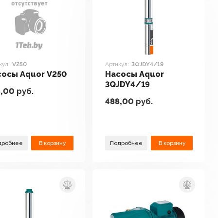
кул:
V250
Артикул:
3QJDY4/19
сосы Aquor V250
Насосы Aquor
3QJDY4/19
8,00
руб.
488,00
руб.
дробнее
В корзину
Подробнее
В корзину