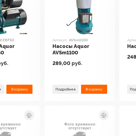
WZB750
Артикул:
AVSm1100
Арти
Aquor
Насосы Aquor
На
50
AVSm1100
24
уб.
289,00
руб.
е
В корзину
Подробнее
В корзину
По