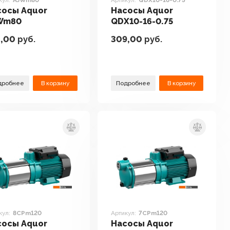
кул:
AJWm80
Артикул:
QDX10-16-0.75
сосы Aquor
Насосы Aquor
Wm80
QDX10-16-0.75
5,00
руб.
309,00
руб.
дробнее
В корзину
Подробнее
В корзину
кул:
8CPm120
Артикул:
7CPm120
сосы Aquor
Насосы Aquor