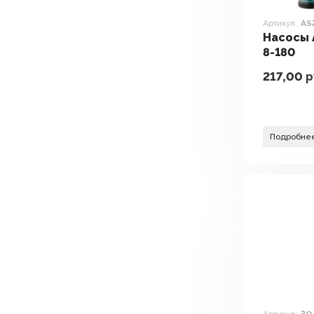
Артикул:
AS
Насосы 
8-180
217,00
р
Подробне