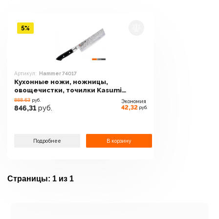
5%
Артикул:
Hammer 74017
Кухонные ножи, ножницы,
овощечистки, точилки Kasumi
Hammer 74017
888.63
руб.
Экономия
42,32
846,31
руб.
руб.
Подробнее
В корзину
Страницы:
1 из 1