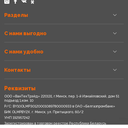
Разделы
С нами выгодно
С нами удобно
Контакты
Реквизиты
ООО «ВанТехТрэйд» 220131, г.Минск, пер. 1-й Измайловский, дом 51
подъезд 1,ком. 10
Р/С: BY10OLMP30120001089780000933 в OАО «Белгазпромбанк»
БИК OLMPBY2X. г. Минск, ул. Притыцкого, 60/2
УНП 192957242
Зарегистрирован в торговом реестре Республики Беларусь
03.04.2018