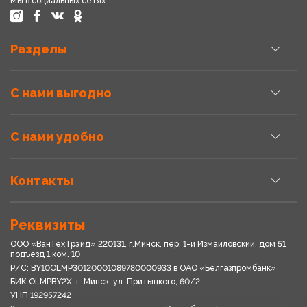
Мы в социальных сетях
Разделы
С нами выгодно
С нами удобно
Контакты
Реквизиты
ООО «ВанТехТрэйд» 220131, г.Минск, пер. 1-й Измайловский, дом 51
подъезд 1,ком. 10
Р/С: BY10OLMP30120001089780000933 в OАО «Белгазпромбанк»
БИК OLMPBY2X. г. Минск, ул. Притыцкого, 60/2
УНП 192957242