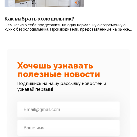
Как выбрать холодильник?
Немыслимо себе представить ни одну нормальную современную
кухню без холодильника. Производители, представленные на рынке,
постоянно предлагают покупателям новые, более
Все новости
усовершенствованные модели, имеющие камеры с
антибактериальным покрытием, функцию автозаморозки, зону
свежести, различные индикаторы, звуковые сигналы и другие
«фишки».
Хочешь узнавать
полезные новости
Подпишись на нашу рассылку новостей и
узнавай первым!