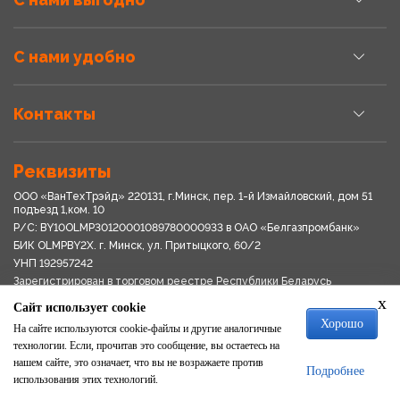
С нами удобно
Контакты
Реквизиты
ООО «ВанТехТрэйд» 220131, г.Минск, пер. 1-й Измайловский, дом 51
подъезд 1,ком. 10
Р/С: BY10OLMP30120001089780000933 в OАО «Белгазпромбанк»
БИК OLMPBY2X. г. Минск, ул. Притыцкого, 60/2
УНП 192957242
Зарегистрирован в торговом реестре Республики Беларусь
03.04.2018
x
Сайт использует cookie
Свидетельство о регистрации № 192957242выдано 18.08.2017
Хорошо
Мингориспоплком
На сайте используются cookie-файлы и другие аналогичные
Политика обработки персональных данных
технологии. Если, прочитав это сообщение, вы остаетесь на
Положение о системе видеонаблюдения
нашем сайте, это означает, что вы не возражаете против
Подробнее
Политика в отношении обработки файлов cookie
использования этих технологий.