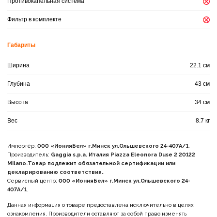
Противокапельная система
Фильтр в комплекте
Габариты
Ширина
22.1 см
Глубина
43 см
Высота
34 см
Вес
8.7 кг
Импортёр:
000 «ИонияБел» г.Минск ул.Ольшевского 24-407А/1
.
Производитель:
Gaggia s.p.a. Италия Piazza Eleonora Duse 2 20122
Milano.Товар подлежит обязательной сертификации или
декларированию соответствия.
.
Сервисный центр:
000 «ИонияБел» г.Минск ул.Ольшевского 24-
407А/1
.
Данная информация о товаре предоставлена исключительно в целях
ознакомления. Производители оставляют за собой право изменять