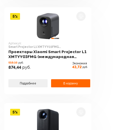
5%
Артикул:
Smart Projector L1 XMTYY03FMG
(международная версия)
Проекторы Xiaomi Smart Projector L1
XMTYY03FMG (международная
версия)
918.16
руб.
Экономия
43,72
874,44
руб.
руб.
Подробнее
В корзину
5%