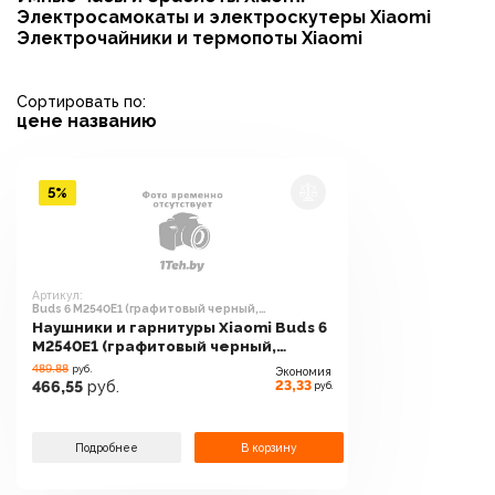
Электросамокаты и электроскутеры Xiaomi
Электрочайники и термопоты Xiaomi
Сортировать по:
цене
названию
5%
Артикул:
Buds 6 M2540E1 (графитовый черный,
международная версия)
Наушники и гарнитуры Xiaomi Buds 6
M2540E1 (графитовый черный,
международная версия)
489.88
руб.
Экономия
23,33
466,55
руб.
руб.
Подробнее
В корзину