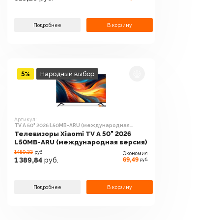
Подробнее
В корзину
5%
Народный выбор
Артикул:
TV A 50" 2026 L50MB-ARU (международная
версия)
Телевизоры Xiaomi TV A 50" 2026
L50MB-ARU (международная версия)
1459.33
руб.
Экономия
69,49
1 389,84
руб.
руб.
Подробнее
В корзину