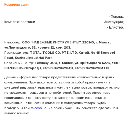
Комплектация
- Фонарь;
Комплект поставки
- Инструкция;
- Блистер.
Импортёр:
ООО ''НАДЕЖНЫЕ ИНСТРУМЕНТЫ'', 220140, г. Минск,
ул.Притыцкого, 62, корпус 12, ком. 203
.
Производитель:
TOTAL TOOLS CO. PTE. LTD, Китай, No.45 Songbei
Road, Suzhou Industrial Park
.
Сервисный центр:
Технозу ООО, г. Минск, ул. Притыцкого 62/5, тел.:
(017)363-95-71(город.), +375293629629(A1), +375297629629(МТС)
.
Данная информация о товаре предоставлена исключительно в целях
ознакомления. Производители оставляют за собой право изменять
внешний вид, характеристики и комплектацию товара, предварительно
не уведомляя продавцов и потребителей. Просим вас отнестись с
пониманием к данному факту и заранее приносим извинения за
возможные неточности в описании и фотографиях товара. Будем
благодарны вам за
сообщение
об ошибках — вы поможете сделать наш
каталог точнее!