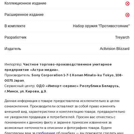
Коллекционное издание
Расширенное издание
В комплекте
Набор оружия "Противостояние"
Разработчик
Treyarch
Издатель
Activision Blizzard
Импортёр:
Частное торгово-производственное унитарное
предприятие «Астра-медиа»
.
Производитель:
Sony Corporation 1-7-1 Konan Minato-ku Tokyo, 108-
0075 Japan
.
Сервисный центр:
ОДО «Импорт-сервис» Республика Беларусь,
г.Минск, ул. Кирова, д.9
.
Данная информация о товаре предоставлена исключительно в целях
ознакомления. Производители оставляют за собой право изменять
внешний вид, характеристики и комплектацию товара, предварительно
не уведомляя продавцов и потребителей. Просим вас отнестись с
пониманием к данному факту и заранее приносим извинения за
возможные неточности в описании и фотографиях товара. Будем
благодарны вам за
сообщение
об ошибках — вы поможете сделать наш