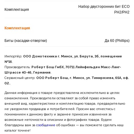
Набор двусторонних бит ECO
Комплектация
PH2/PH2
Комплектация
Биты (насадки-отвертки)
Да 60 (Phillips)
Импортёр:
ООО Домотехника г. Минск, ул. Берута, 3б, помещение
№16
.
Производитель:
Роберт Бош ГмбХ, 70711 Ляйнфельден Макс-Ланг-
Штрассе 40-46, Германия
.
Сервисный центр:
ООО Роберт Бош, г. Минск, ул. Тимирязева, 65А, оф.
02.
.
Данная информация о товаре предоставлена исключительно в целях
ознакомления. Производители оставляют за собой право изменять
внешний вид, характеристики и комплектацию товара, предварительно
не уведомляя продавцов и потребителей. Просим вас отнестись с
пониманием к данному факту и заранее приносим извинения за
возможные неточности в описании и фотографиях товара. Будем
благодарны вам за
сообщение
об ошибках — вы поможете сделать наш
каталог точнее!